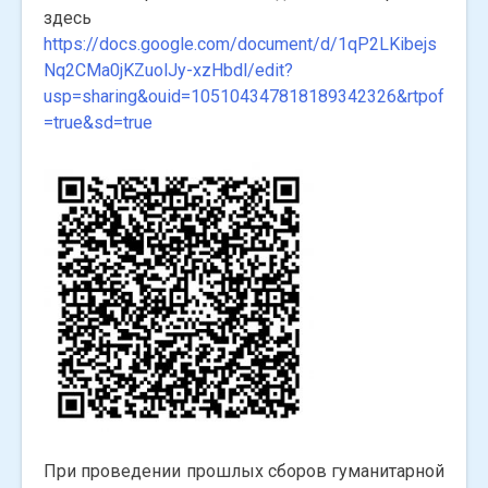
здесь
https://docs.google.com/document/d/1qP2LKibejs
Nq2CMa0jKZuolJy-xzHbdl/edit?
usp=sharing&ouid=105104347818189342326&rtpof
=true&sd=true
При проведении прошлых сборов гуманитарной