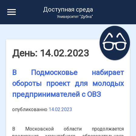
Skip
Доступная среда
to
Университет "Дубна"
content
День:
14.02.2023
В Подмосковье набирает
обороты проект для молодых
предпринимателей с ОВЗ
опубликованно
14.02.2023
В Московской области продолжается