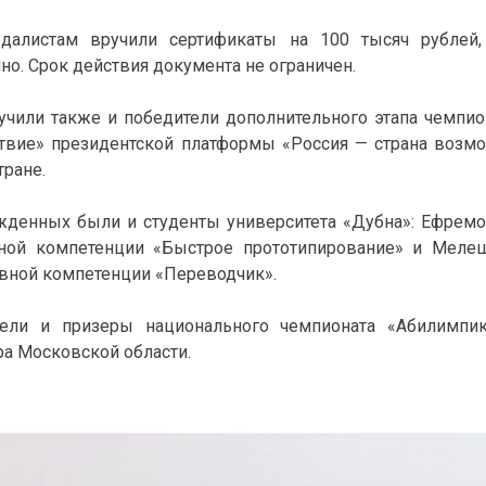
далистам вручили сертификаты на 100 тысяч рубле
но. Срок действия документа не ограничен.
учили также и победители дополнительного этапа чемпио
твие» президентской платформы «Россия — страна возмож
тране.
жденных были и студенты университета «Дубна»: Ефремо
ной компетенции «Быстрое прототипирование» и Мелеш
овной компетенции «Переводчик».
тели и призеры национального чемпионата «Абилимпи
ра Московской области.