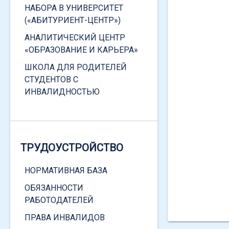
ЗАКОНОДАТЕЛЬСТВО
НАБОРА В УНИВЕРСИТЕТ
(«АБИТУРИЕНТ-ЦЕНТР»)
АНАЛИТИЧЕСКИЙ ЦЕНТР
«ОБРАЗОВАНИЕ И КАРЬЕРА»
«ЕДИНОЕ ОКНО» ПО
ШКОЛА ДЛЯ РОДИТЕЛЕЙ
ПОДДЕРЖКЕ МОЛОДЫХ
СТУДЕНТОВ С
СЕМЕЙ
ИНВАЛИДНОСТЬЮ
ГЛАВНОЕ
ФЕДЕРАЛЬНОЕ
ЗАКОНОДАТЕЛЬСТВО
ТРУДОУСТРОЙСТВО
РЕГИОНАЛЬНОЕ
НОРМАТИВНАЯ БАЗА
ЗАКОНОДАТЕЛЬСТВО
ОБЯЗАННОСТИ
ЛОКАЛЬНЫЕ НОРМАТИВНЫЕ
РАБОТОДАТЕЛЕЙ
ДОКУМЕНТЫ
ПРАВА ИНВАЛИДОВ
ОБРАЩЕНИЕ