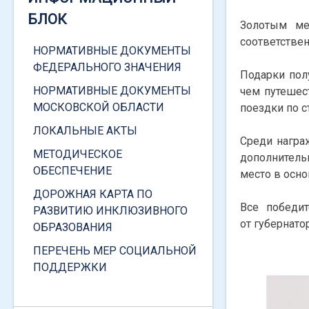
ВИДЕОГИД ПО САЙТУ ДЛЯ
БЛОК
СТУДЕНТОВ 1 КУРСА
Золотым ме
соответствен
ИНФОРМАЦИЯ ПО
НОРМАТИВНЫЕ ДОКУМЕНТЫ
СОЦИАЛЬНЫМ ВЫПЛАТАМ
ФЕДЕРАЛЬНОГО ЗНАЧЕНИЯ
Подарки пол
ИНФОРМАЦИЯ ПО
НОРМАТИВНЫЕ ДОКУМЕНТЫ
чем путешес
НАЗНАЧЕНИЮ СОЦИАЛЬНОЙ
МОСКОВСКОЙ ОБЛАСТИ
поездки по с
СТИПЕНДИИ В РАЗМЕРЕ
ЛОКАЛЬНЫЕ АКТЫ
ВЕЛИЧИНЫ ПРОЖИТОЧНОГО
Среди награ
МИНИМУМА
МЕТОДИЧЕСКОЕ
дополнитель
ОБЕСПЕЧЕНИЕ
место в осн
ПОЛУЧЕНИЕ СПРАВКИ О ТОМ,
ЧТО ВЫ ЯВЛЯЕТЕСЬ
ДОРОЖНАЯ КАРТА ПО
Все победи
СТУДЕНТОМ
РАЗВИТИЮ ИНКЛЮЗИВНОГО
от губернато
ОБРАЗОВАНИЯ
ПОРЯДОК ПОЛУЧЕНИЯ
СПРАВКИ О ДОХОДАХ
ПЕРЕЧЕНЬ МЕР СОЦИАЛЬНОЙ
ПОДДЕРЖКИ
ПРИКАЗ О СОЗДАНИИ
КОМИССИИ ПО СОЦИАЛЬНОЙ
ЗАЩИТЕ СТУДЕНТОВ