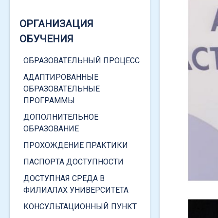
ОРГАНИЗАЦИЯ
ОБУЧЕНИЯ
КАТЕГОРИИ СТУДЕНТОВ
ОБРАЗОВАТЕЛЬНЫЙ ПРОЦЕСС
ДЕТИ-СИРОТЫ
АДАПТИРОВАННЫЕ
ОБРАЗОВАТЕЛЬНЫЕ
ИНВАЛИДЫ
ПРОГРАММЫ
ЧЕРНОБЫЛЬСКАЯ АЭС
ДОПОЛНИТЕЛЬНОЕ
ВЕТЕРАНЫ
ОБРАЗОВАНИЕ
ВОЕННЫЕ
ПРОХОЖДЕНИЕ ПРАКТИКИ
СОЦИАЛЬНАЯ ПОМОЩЬ
ПАСПОРТА ДОСТУПНОСТИ
ДОСТУПНАЯ СРЕДА В
ФИЛИАЛАХ УНИВЕРСИТЕТА
КОНСУЛЬТАЦИОННЫЙ ПУНКТ
ФОРМЫ СОЦИАЛЬНОЙ