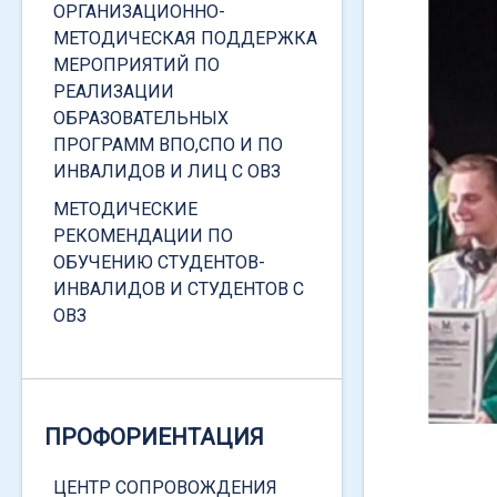
ЗАЩИТЫ
ОРГАНИЗАЦИОННО-
МЕТОДИЧЕСКАЯ ПОДДЕРЖКА
СОЦИАЛЬНАЯ СТИПЕНДИЯ
МЕРОПРИЯТИЙ ПО
РЕАЛИЗАЦИИ
ПОВЫШЕННАЯ СОЦИАЛЬНАЯ
ОБРАЗОВАТЕЛЬНЫХ
СТИПЕНДИЯ
ПРОГРАММ ВПО,СПО И ПО
МАТЕРИАЛЬНАЯ ПОДДЕРЖКА
ИНВАЛИДОВ И ЛИЦ С ОВЗ
ПИТАНИЕ
МЕТОДИЧЕСКИЕ
РЕКОМЕНДАЦИИ ПО
КОНТАКТЫ, ОБРАТНАЯ СВЯЗЬ
ОБУЧЕНИЮ СТУДЕНТОВ-
ИНВАЛИДОВ И СТУДЕНТОВ С
ОВЗ
НОРМАТИВНАЯ БАЗА
ЛОКАЛЬНЫЕ НОРМАТИВНЫЕ
ПРОФОРИЕНТАЦИЯ
ДОКУМЕНТЫ
ФЕДЕРАЛЬНОЕ
ЦЕНТР СОПРОВОЖДЕНИЯ