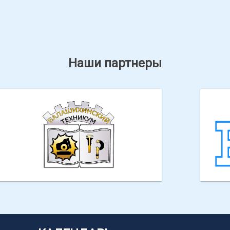
Наши партнеры
ГБПОУ МО "Балашихинский техникум"
Всер
БПО