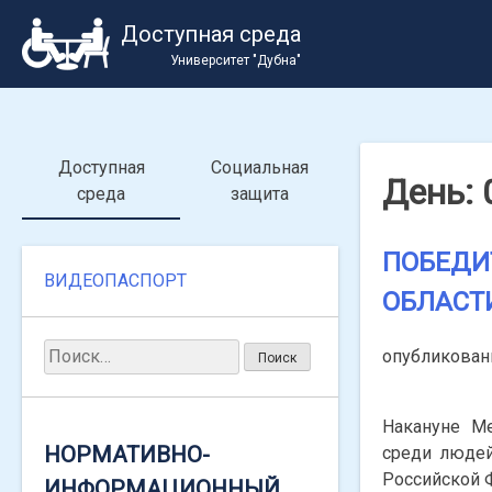
Skip
Доступная среда
to
Университет "Дубна"
content
Доступная
Социальная
День:
среда
защита
ПОБЕДИ
Найти:
ВИДЕОПАСПОРТ
ОБЛАСТ
Найти:
опубликова
ВАЖНАЯ ИНФОРМАЦИЯ
ПО СОЦИАЛЬНЫМ
Накануне Ме
ВЫПЛАТАМ
НОРМАТИВНО-
среди людей
Российской 
ИНФОРМАЦИОННЫЙ