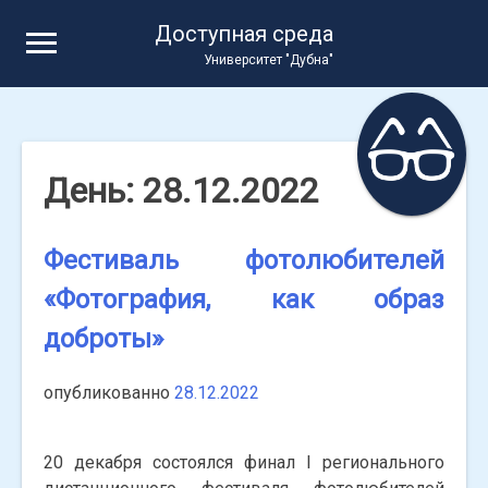
Skip
Доступная среда
to
Университет "Дубна"
content
День:
28.12.2022
Фестиваль фотолюбителей
«Фотография, как образ
доброты»
опубликованно
28.12.2022
20 декабря состоялся финал I регионального