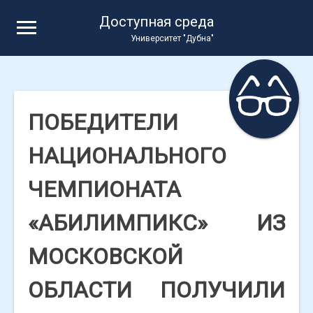
Skip
Доступная среда
to
Университет "Дубна"
content
ПОБЕДИТЕЛИ
НАЦИОНАЛЬНОГО
ЧЕМПИОНАТА
«АБИЛИМПИКС» ИЗ
МОСКОВСКОЙ
ОБЛАСТИ ПОЛУЧИЛИ