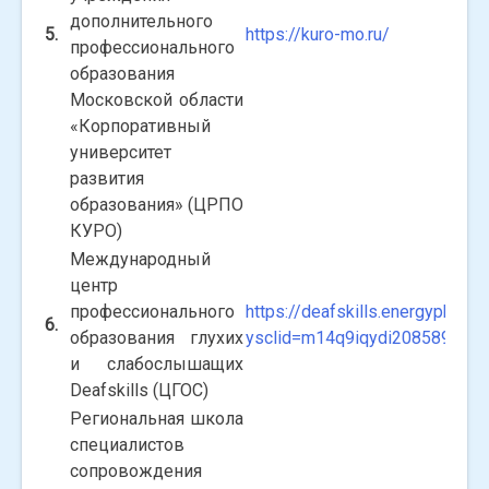
дополнительного
5.
https://kuro-mo.ru/
профессионального
образования
Московской области
«Корпоративный
университет
развития
образования» (ЦРПО
КУРО)
Международный
центр
профессионального
https://deafskills.energypk.ru/?
6.
образования глухих
ysclid=m14q9iqydi208589736
и слабослышащих
Deafskills (ЦГОС)
Региональная школа
специалистов
сопровождения