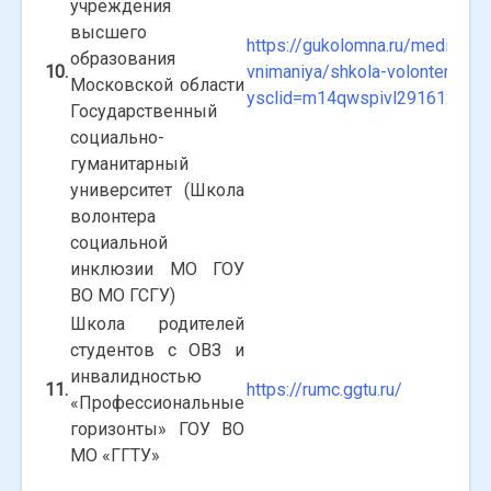
учреждения
высшего
https://gukolomna.ru/media/v-t
образования
10.
vnimaniya/shkola-volonterov-sot
Московской области
ysclid=m14qwspivl291612699
Государственный
социально-
гуманитарный
университет (Школа
волонтера
социальной
инклюзии МО ГОУ
ВО МО ГСГУ)
Школа родителей
студентов с ОВЗ и
инвалидностью
11.
https://rumc.ggtu.ru/
«Профессиональные
горизонты» ГОУ ВО
МО «ГГТУ»