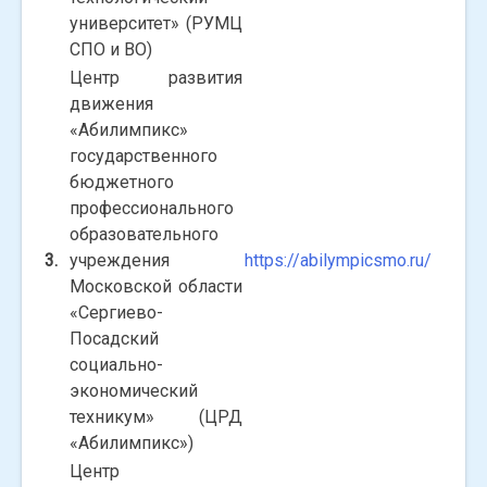
университет» (РУМЦ
СПО и ВО)
Центр развития
движения
«Абилимпикс»
государственного
бюджетного
профессионального
образовательного
3.
учреждения
https
://
abilympicsmo
.
ru
/
Московской области
«Сергиево-
Посадский
социально-
экономический
техникум» (ЦРД
«Абилимпикс»)
Центр