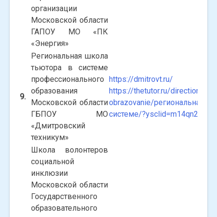
организации
Московской области
ГАПОУ МО «ПК
«Энергия»
Региональная школа
тьютора в системе
профессионального
https://dmitrovt.ru/
образования
https://thetutor.ru/direction_of_
9.
Московской области
obrazovanie/региональная-ш
ГБПОУ МО
системе/?ysclid=m14qn2a9dc
«Дмитровский
техникум»
Школа волонтеров
социальной
инклюзии
Московской области
Государственного
образовательного