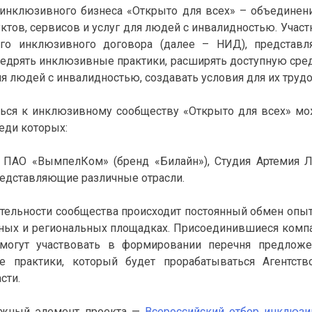
инклюзивного бизнеса «Открыто для всех» – объединени
ктов, сервисов и услуг для людей с инвалидностью. Учас
ого инклюзивного договора (далее – НИД), представл
дрять инклюзивные практики, расширять доступную среду, 
я людей с инвалидностью, создавать условия для их трудо
ься к инклюзивному сообществу «Открыто для всех» м
реди которых:
ПАО «ВымпелКом» (бренд «Билайн»), Студия Артемия Л
редставляющие различные отрасли.
ятельности сообщества происходит постоянный обмен оп
ных и региональных площадках. Присоединившиеся комп
 могут участвовать в формировании перечня предлож
е практики, который будет прорабатываться Агентст
асти.
ажный элемент проекта —
Всероссийский отбор инклюзи