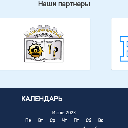
Наши партнеры
ГБПОУ МО "Балашихинский техникум"
Всер
БПО
КАЛЕНДАРЬ
Июль 2023
Пн
Вт
Ср
Чт
Пт
Сб
Вс