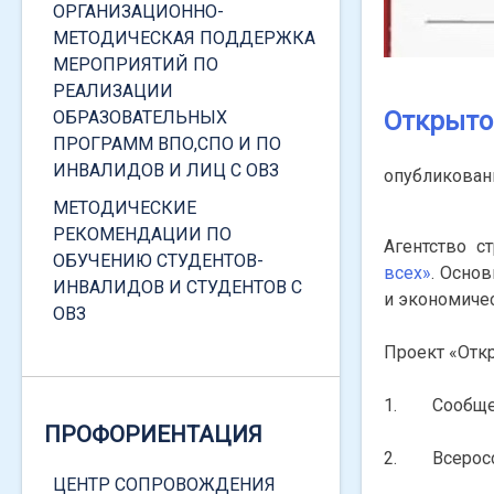
ЗАЩИТЫ
ОРГАНИЗАЦИОННО-
МЕТОДИЧЕСКАЯ ПОДДЕРЖКА
СОЦИАЛЬНАЯ СТИПЕНДИЯ
МЕРОПРИЯТИЙ ПО
РЕАЛИЗАЦИИ
ПОВЫШЕННАЯ СОЦИАЛЬНАЯ
Открыто
ОБРАЗОВАТЕЛЬНЫХ
СТИПЕНДИЯ
ПРОГРАММ ВПО,СПО И ПО
МАТЕРИАЛЬНАЯ ПОДДЕРЖКА
ИНВАЛИДОВ И ЛИЦ С ОВЗ
опубликова
ПИТАНИЕ
МЕТОДИЧЕСКИЕ
РЕКОМЕНДАЦИИ ПО
КОНТАКТЫ, ОБРАТНАЯ СВЯЗЬ
Агентство с
ОБУЧЕНИЮ СТУДЕНТОВ-
всех»
. Осно
ИНВАЛИДОВ И СТУДЕНТОВ С
и экономиче
ОВЗ
Проект «Откр
НОРМАТИВНАЯ БАЗА
1. Сообщес
ЛОКАЛЬНЫЕ НОРМАТИВНЫЕ
ПРОФОРИЕНТАЦИЯ
ДОКУМЕНТЫ
2. Всеросси
ФЕДЕРАЛЬНОЕ
ЦЕНТР СОПРОВОЖДЕНИЯ