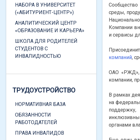
ЗАКОНОДАТЕЛЬСТВО
НАБОРА В УНИВЕРСИТЕТ
Сообщество 
(«АБИТУРИЕНТ-ЦЕНТР»)
среды, проду
Национальн
АНАЛИТИЧЕСКИЙ ЦЕНТР
Компании вне
«ОБРАЗОВАНИЕ И КАРЬЕРА»
и сервисы дл
«ЕДИНОЕ ОКНО» ПО
ШКОЛА ДЛЯ РОДИТЕЛЕЙ
ПОДДЕРЖКЕ МОЛОДЫХ
СТУДЕНТОВ С
Присоединит
СЕМЕЙ
ИНВАЛИДНОСТЬЮ
компаний
, с
ГЛАВНОЕ
ОАО «РЖД», 
ФЕДЕРАЛЬНОЕ
компании, п
ЗАКОНОДАТЕЛЬСТВО
ТРУДОУСТРОЙСТВО
В рамках де
РЕГИОНАЛЬНОЕ
на федераль
НОРМАТИВНАЯ БАЗА
ЗАКОНОДАТЕЛЬСТВО
поддержку,
ОБЯЗАННОСТИ
ЛОКАЛЬНЫЕ НОРМАТИВНЫЕ
инклюзивны
РАБОТОДАТЕЛЕЙ
ДОКУМЕНТЫ
органами вл
ПРАВА ИНВАЛИДОВ
ОБРАЩЕНИЕ
Еще один в