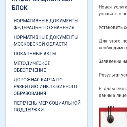
ВИДЕОГИД ПО САЙТУ ДЛЯ
Новая услуг
БЛОК
СТУДЕНТОВ 1 КУРСА
узнавать о 
ИНФОРМАЦИЯ ПО
НОРМАТИВНЫЕ ДОКУМЕНТЫ
СОЦИАЛЬНЫМ ВЫПЛАТАМ
Установить 
ФЕДЕРАЛЬНОГО ЗНАЧЕНИЯ
ИНФОРМАЦИЯ ПО
НОРМАТИВНЫЕ ДОКУМЕНТЫ
Для этого п
НАЗНАЧЕНИЮ СОЦИАЛЬНОЙ
МОСКОВСКОЙ ОБЛАСТИ
необходимо 
СТИПЕНДИИ В РАЗМЕРЕ
ЛОКАЛЬНЫЕ АКТЫ
ВЕЛИЧИНЫ ПРОЖИТОЧНОГО
Заявление на
МИНИМУМА
МЕТОДИЧЕСКОЕ
ОБЕСПЕЧЕНИЕ
ПОЛУЧЕНИЕ СПРАВКИ О ТОМ,
Результат ус
ЧТО ВЫ ЯВЛЯЕТЕСЬ
ДОРОЖНАЯ КАРТА ПО
СТУДЕНТОМ
РАЗВИТИЮ ИНКЛЮЗИВНОГО
В дальнейше
ОБРАЗОВАНИЯ
ПОРЯДОК ПОЛУЧЕНИЯ
данные лицев
СПРАВКИ О ДОХОДАХ
ПЕРЕЧЕНЬ МЕР СОЦИАЛЬНОЙ
ПОДДЕРЖКИ
ПРИКАЗ О СОЗДАНИИ
КОМИССИИ ПО СОЦИАЛЬНОЙ
ЗАЩИТЕ СТУДЕНТОВ