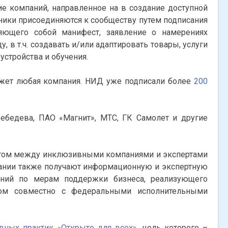
е компаний, направленное на в создание доступной
тники присоединяются к сообществу путем подписания
яющего собой манифест, заявление о намерениях
в т.ч. создавать и/или адаптировать товары, услуги
устройства и обучения.
ожет любая компания. НИД уже подписали более
200
ебедева, ПАО «Магнит», МТС, ГК Самолет и другие
ытом между инклюзивными компаниями и экспертами
ании также получают информационную и экспертную
ений по мерам поддержки бизнеса, реализующего
вом совместно с федеральными исполнительными
вных практик «Открыто для всех»
, цель которого –