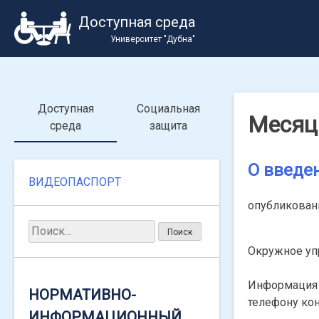
Skip
Доступная среда
to
Университет "Дубна"
content
Доступная
Социальная
Месяц
среда
защита
О введе
Найти:
ВИДЕОПАСПОРТ
опубликова
Найти:
ВАЖНАЯ ИНФОРМАЦИЯ
Окружное уп
ПО СОЦИАЛЬНЫМ
Информация
ВЫПЛАТАМ
НОРМАТИВНО-
телефону кон
ИНФОРМАЦИОННЫЙ