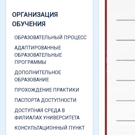
ОРГАНИЗАЦИЯ
ОБУЧЕНИЯ
КАТЕГОРИИ СТУДЕНТОВ
ОБРАЗОВАТЕЛЬНЫЙ ПРОЦЕСС
ДЕТИ-СИРОТЫ
АДАПТИРОВАННЫЕ
ОБРАЗОВАТЕЛЬНЫЕ
ИНВАЛИДЫ
ПРОГРАММЫ
ЧЕРНОБЫЛЬСКАЯ АЭС
ДОПОЛНИТЕЛЬНОЕ
ВЕТЕРАНЫ
ОБРАЗОВАНИЕ
ВОЕННЫЕ
ПРОХОЖДЕНИЕ ПРАКТИКИ
СОЦИАЛЬНАЯ ПОМОЩЬ
ПАСПОРТА ДОСТУПНОСТИ
ДОСТУПНАЯ СРЕДА В
ФИЛИАЛАХ УНИВЕРСИТЕТА
КОНСУЛЬТАЦИОННЫЙ ПУНКТ
ФОРМЫ СОЦИАЛЬНОЙ