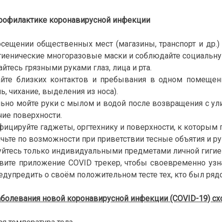
профилактике коронавирусной инфекции
сещении общественных мест (магазины, транспорт и др.
гиенические многоразовые маски и соблюдайте социальную
айтесь грязными руками глаз, лица и рта.
айте близких контактов и пребывания в одном помещ
ь, чихание, выделения из носа).
ьно мойте руки с мылом и водой после возвращения с у
чие поверхности.
ицируйте гаджеты, оргтехнику и поверхности, к которым 
чьте по возможности при приветствии тесные объятия и р
йтесь только индивидуальными предметами личной гигиены
вите приложение COVID трекер, чтобы своевременно узн
едупредить о своём положительном тесте тех, кто был ряд
болевания новой коронавирусной инфекции (COVID-19) схо