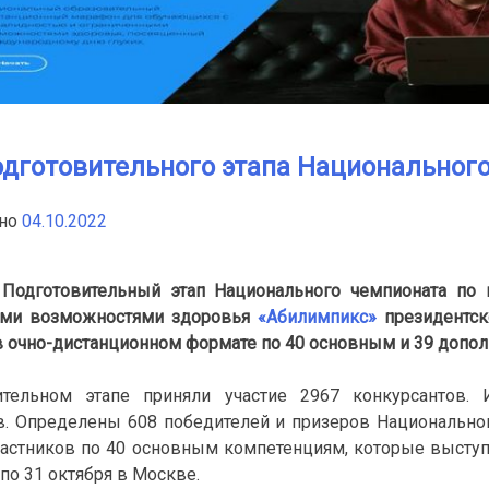
одготовительного этапа Национальног
нно
04.10.2022
Подготовительный этап Национального чемпионата по 
ыми возможностями здоровья
«Абилимпикс»
президентс
в очно-дистанционном формате по 40 основным и 39 допол
ительном этапе приняли участие 2967 конкурсантов.
в. Определены 608 победителей и призеров Национальног
частников по 40 основным компетенциям, которые выступя
 по 31 октября в Москве.