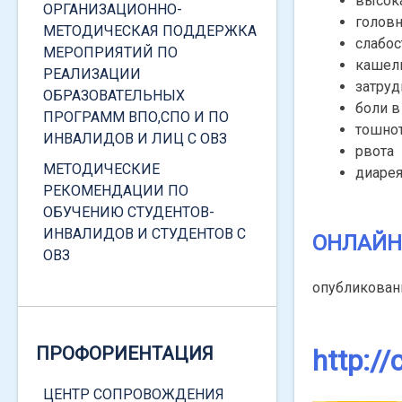
высока
ЗАЩИТЫ
ОРГАНИЗАЦИОННО-
головн
МЕТОДИЧЕСКАЯ ПОДДЕРЖКА
слабос
СОЦИАЛЬНАЯ СТИПЕНДИЯ
МЕРОПРИЯТИЙ ПО
кашел
РЕАЛИЗАЦИИ
ПОВЫШЕННАЯ СОЦИАЛЬНАЯ
затру
ОБРАЗОВАТЕЛЬНЫХ
СТИПЕНДИЯ
боли 
ПРОГРАММ ВПО,СПО И ПО
тошно
МАТЕРИАЛЬНАЯ ПОДДЕРЖКА
ИНВАЛИДОВ И ЛИЦ С ОВЗ
рвота
ПИТАНИЕ
МЕТОДИЧЕСКИЕ
диаре
РЕКОМЕНДАЦИИ ПО
КОНТАКТЫ, ОБРАТНАЯ СВЯЗЬ
ОБУЧЕНИЮ СТУДЕНТОВ-
ИНВАЛИДОВ И СТУДЕНТОВ С
ОНЛАЙН
ОВЗ
опубликова
НОРМАТИВНАЯ БАЗА
ЛОКАЛЬНЫЕ НОРМАТИВНЫЕ
ПРОФОРИЕНТАЦИЯ
http://
ДОКУМЕНТЫ
ФЕДЕРАЛЬНОЕ
ЦЕНТР СОПРОВОЖДЕНИЯ