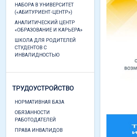
ЗАКОНОДАТЕЛЬСТВО
НАБОРА В УНИВЕРСИТЕТ
(«АБИТУРИЕНТ-ЦЕНТР»)
АНАЛИТИЧЕСКИЙ ЦЕНТР
«ОБРАЗОВАНИЕ И КАРЬЕРА»
«ЕДИНОЕ ОКНО» ПО
ШКОЛА ДЛЯ РОДИТЕЛЕЙ
ПОДДЕРЖКЕ МОЛОДЫХ
СТУДЕНТОВ С
СЕМЕЙ
ИНВАЛИДНОСТЬЮ
ГЛАВНОЕ
ФЕДЕРАЛЬНОЕ
ЗАКОНОДАТЕЛЬСТВО
ТРУДОУСТРОЙСТВО
РЕГИОНАЛЬНОЕ
НОРМАТИВНАЯ БАЗА
ЗАКОНОДАТЕЛЬСТВО
ОБЯЗАННОСТИ
ЛОКАЛЬНЫЕ НОРМАТИВНЫЕ
РАБОТОДАТЕЛЕЙ
ДОКУМЕНТЫ
ПРАВА ИНВАЛИДОВ
ОБРАЩЕНИЕ