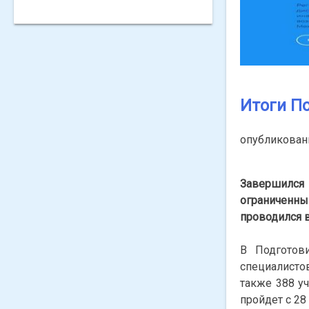
Итоги П
опубликова
Завершился 
ограниченн
проводился 
В Подготов
специалисто
также 388 у
пройдет с 28