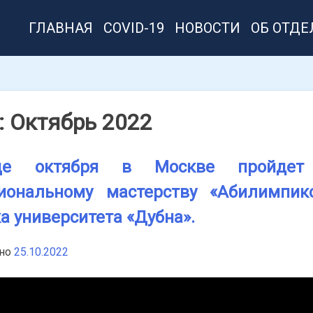
ГЛАВНАЯ
COVID-19
НОВОСТИ
ОБ ОТДЕ
:
Октябрь 2022
е октября в Москве пройдет 
иональному мастерству «Абилимпикс
а университета «Дубна».
нно
25.10.2022