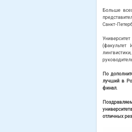
Больше всех
представите
Санкт-Петерб
Университет
(факультет
лингвистики
руководитель
По дополнит
лучший в Ро
финал.
Поздравляе
университет
отличных рез