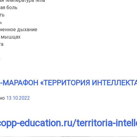
я температура тела
ая боль
ть
ь
дненное дыхание
в мышцах
та
я
-МАРАФОН «ТЕРРИТОРИЯ ИНТЕЛЛЕКТ
нно
13.10.2022
copp-education.ru/territoria-intel