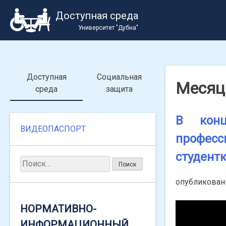
Skip
Доступная среда
to
Университет "Дубна"
content
Доступная
Социальная
Месяц
среда
защита
В конц
Найти:
ВИДЕОПАСПОРТ
професс
студентк
Найти:
ВАЖНАЯ ИНФОРМАЦИЯ
опубликова
ПО СОЦИАЛЬНЫМ
ВЫПЛАТАМ
НОРМАТИВНО-
ИНФОРМАЦИОННЫЙ