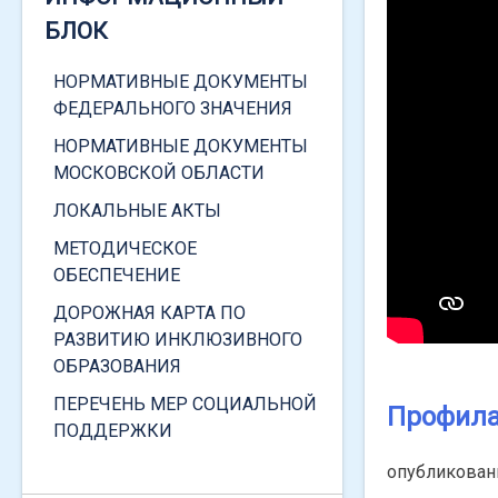
ВИДЕОГИД ПО САЙТУ ДЛЯ
БЛОК
СТУДЕНТОВ 1 КУРСА
ИНФОРМАЦИЯ ПО
НОРМАТИВНЫЕ ДОКУМЕНТЫ
СОЦИАЛЬНЫМ ВЫПЛАТАМ
ФЕДЕРАЛЬНОГО ЗНАЧЕНИЯ
ИНФОРМАЦИЯ ПО
НОРМАТИВНЫЕ ДОКУМЕНТЫ
НАЗНАЧЕНИЮ СОЦИАЛЬНОЙ
МОСКОВСКОЙ ОБЛАСТИ
СТИПЕНДИИ В РАЗМЕРЕ
ЛОКАЛЬНЫЕ АКТЫ
ВЕЛИЧИНЫ ПРОЖИТОЧНОГО
МИНИМУМА
МЕТОДИЧЕСКОЕ
ОБЕСПЕЧЕНИЕ
ПОЛУЧЕНИЕ СПРАВКИ О ТОМ,
ЧТО ВЫ ЯВЛЯЕТЕСЬ
ДОРОЖНАЯ КАРТА ПО
СТУДЕНТОМ
РАЗВИТИЮ ИНКЛЮЗИВНОГО
ОБРАЗОВАНИЯ
ПОРЯДОК ПОЛУЧЕНИЯ
СПРАВКИ О ДОХОДАХ
ПЕРЕЧЕНЬ МЕР СОЦИАЛЬНОЙ
Профила
ПОДДЕРЖКИ
ПРИКАЗ О СОЗДАНИИ
КОМИССИИ ПО СОЦИАЛЬНОЙ
опубликова
ЗАЩИТЕ СТУДЕНТОВ