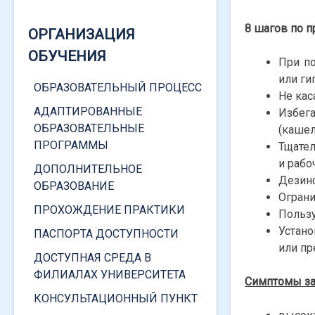
8 шагов по 
ОРГАНИЗАЦИЯ
ОБУЧЕНИЯ
При по
КАТЕГОРИИ СТУДЕНТОВ
или ги
ОБРАЗОВАТЕЛЬНЫЙ ПРОЦЕСС
Не кас
ДЕТИ-СИРОТЫ
АДАПТИРОВАННЫЕ
Избег
ОБРАЗОВАТЕЛЬНЫЕ
ИНВАЛИДЫ
(кашел
ПРОГРАММЫ
Тщател
ЧЕРНОБЫЛЬСКАЯ АЭС
и рабо
ДОПОЛНИТЕЛЬНОЕ
ВЕТЕРАНЫ
Дезинф
ОБРАЗОВАНИЕ
Ограни
ВОЕННЫЕ
ПРОХОЖДЕНИЕ ПРАКТИКИ
Пользу
СОЦИАЛЬНАЯ ПОМОЩЬ
Устано
ПАСПОРТА ДОСТУПНОСТИ
или пр
ДОСТУПНАЯ СРЕДА В
ФИЛИАЛАХ УНИВЕРСИТЕТА
Симптомы за
КОНСУЛЬТАЦИОННЫЙ ПУНКТ
ФОРМЫ СОЦИАЛЬНОЙ