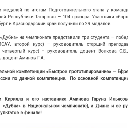
 медалей по итогам Подготовительного этапа у команды
лей Республики Татарстан — 104 призера. Участники сбор
ург и Краснодарский край получили по 29 медалей.
 «Дубна» на чемпионате представили три студента — побе
 ИСАУ, второй курс) – руководитель старший препода
, четвертый курс) – руководитель доцент Волкова С.
 доцент Аминов Г.А..
ельной компетенции «Быстрое прототипирование» — Ефрем
ссии по данной компетенции. По основной
компетенци
м Кирилла и его наставника Аминова Гаруна Ильясов
а «Дубна» в Национальном чемпионате), а
Диане и ее р
ультатов в финале!